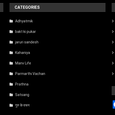
CATEGORIES
Adhyatmik
bakt ki pukar
jaruri sandesh
Kahaniya
Manv Life
Parmarthi Vachan
Prathna
Satsang
गुरु के वचन