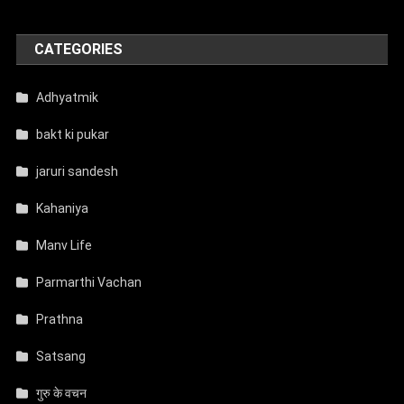
CATEGORIES
Adhyatmik
bakt ki pukar
jaruri sandesh
Kahaniya
Manv Life
Parmarthi Vachan
Prathna
Satsang
गुरु के वचन