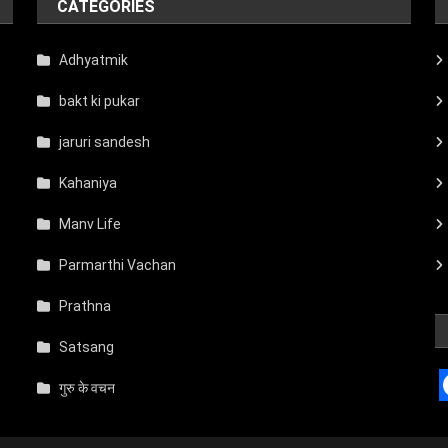
CATEGORIES
Adhyatmik
bakt ki pukar
jaruri sandesh
Kahaniya
Manv Life
Parmarthi Vachan
Prathna
Satsang
गुरु के वचन