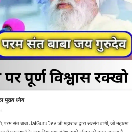
 मुख्य ध्येय
On
nt
परमात्मा
े, परम संत बाबा JaiGuruDev जी महाराज द्वारा सत्संग वाणी, जो महात्मा
की
सत्ता