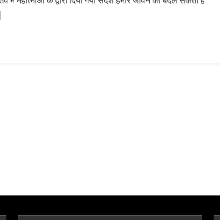
व में महात्माओं के द्वारा दिया गया संदेश हमारे जीवन को बदल सकता है
पर
]
पूर्ण
विश्वास
रक्खो।
जीवन
का
मुख्य
ध्येय