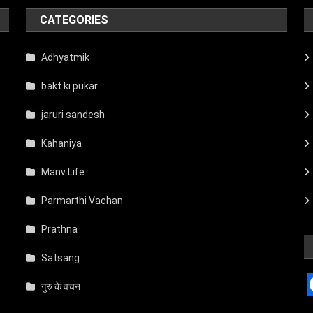
CATEGORIES
Adhyatmik
bakt ki pukar
jaruri sandesh
Kahaniya
Manv Life
Parmarthi Vachan
Prathna
Satsang
गुरु के वचन