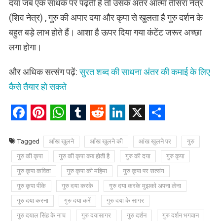
दया जब एक साधक पर पढ़ती है तो उसके अंतर आत्मा तीसरा नेत्र
(शिव नेत्र) , गुरु की अपार दया और कृपा से खुलता है गुरु दर्शन के
बहुत बड़े लाभ होते हैं। आशा है ऊपर दिया गया कंटेंट जरूर अच्छा
लगा होगा।
और अधिक सत्संग पढ़ें:
सुरत शब्द की साधना अंतर की कमाई के लिए
कैसे तैयार हो सकते
Facebook
Pinterest
WhatsApp
Tumblr
Reddit
LinkedIn
X
Share
Tagged
आँख खुलने
आँख खुलने की
आंख खुलने पर
गुरु
गुरु की कृपा
गुरु की कृपा कब होती है
गुरु की दया
गुरु कृपा
गुरु कृपा कविता
गुरु कृपा की महिमा
गुरु कृपा पर सत्संग
गुरु कृपा पीके
गुरु दया करके
गुरु दया करके मुझको अपना लेना
गुरु दया करना
गुरु दया करें
गुरु दया के सागर
गुरु दयाल सिंह के नाच
गुरु दयासागर
गुरु दर्शन
गुरु दर्शन भगवान