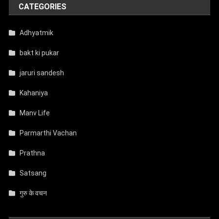
CATEGORIES
Adhyatmik
bakt ki pukar
jaruri sandesh
Kahaniya
Manv Life
Parmarthi Vachan
Prathna
Satsang
गुरु के वचन