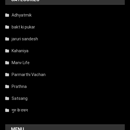
Adhyatmik
bakt ki pukar
jaruri sandesh
Kahaniya
Manv Life
Parmarthi Vachan
Prathna
Satsang
गुरु के वचन
MENU