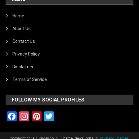
Home
About Us
Contact Us
Privacy Policy
Disclaimer
Terms of Service
FOLLOW MY SOCIAL PROFILES
Facebook
Instagram
Pinterest
Twitter
Copyright @ jaigurudev.co.in
|
Theme: News Portal by
Mystery Themes
.