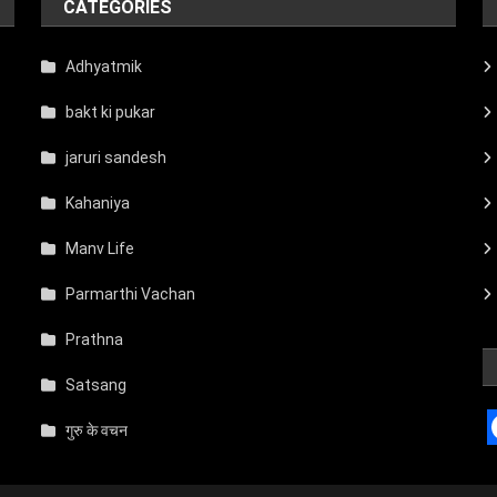
CATEGORIES
Adhyatmik
bakt ki pukar
jaruri sandesh
Kahaniya
Manv Life
Parmarthi Vachan
Prathna
Satsang
गुरु के वचन