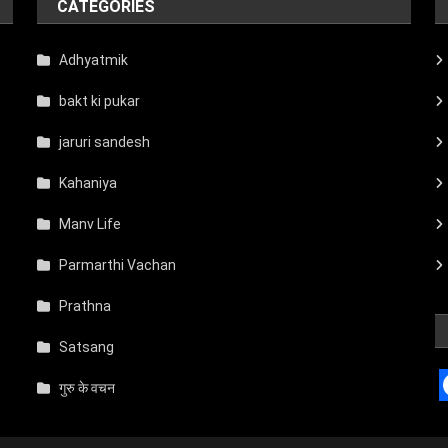
CATEGORIES
Adhyatmik
bakt ki pukar
jaruri sandesh
Kahaniya
Manv Life
Parmarthi Vachan
Prathna
Satsang
गुरु के वचन