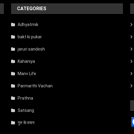
CATEGORIES
Adhyatmik
bakt ki pukar
jaruri sandesh
Kahaniya
Manv Life
Parmarthi Vachan
Prathna
Satsang
गुरु के वचन