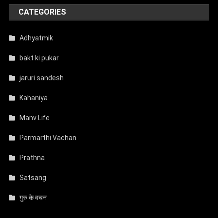
CATEGORIES
Adhyatmik
bakt ki pukar
jaruri sandesh
Kahaniya
Manv Life
Parmarthi Vachan
Prathna
Satsang
गुरु के वचन