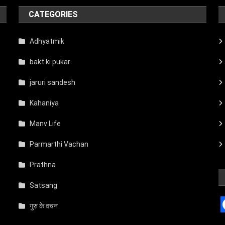
CATEGORIES
Adhyatmik
bakt ki pukar
jaruri sandesh
Kahaniya
Manv Life
Parmarthi Vachan
Prathna
Satsang
गुरु के वचन