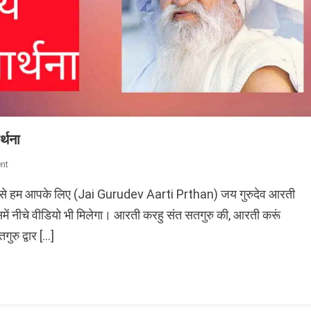
्थना
On
nt
आरती
ध्यम से हम आपके लिए (Jai Gurudev Aarti Prthan) जय गुरुदेव आरती
करहु
संत
ें नीचे वीडियो भी मिलेगा। आरती करहु संत सतगुरु की, आरती करूं
सतगुरु
ुरु द्वार […]
की
जय
गुरुदेव
आरती
प्रार्थना