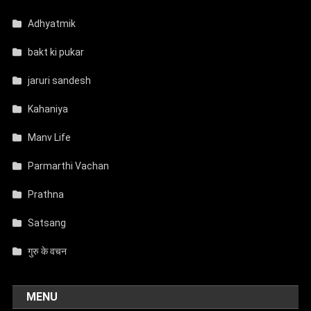
Adhyatmik
bakt ki pukar
jaruri sandesh
Kahaniya
Manv Life
Parmarthi Vachan
Prathna
Satsang
गुरु के वचन
MENU