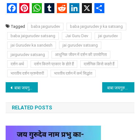
Facebook
Pinterest
WhatsApp
Tumblr
Reddit
LinkedIn
X
Share
Tagged
baba jaigurudev
baba jaigurudev ji ka satsang
baba jaigurudev satsang
Jai Guru Dev
jai gurudev
jai Gurudev ka sandesh
jai gurudev satsang
jaigurudev satsang
आधुनिक जीवन में दर्शन की उपयोगिता
दर्शन अर्थ
दर्शन कितने प्रकार के होते हैं
दार्शनिक किसे कहते हैं
भारतीय दर्शन प्रश्नोत्तरी
भारतीय दर्शन में कर्म सिद्धांत
Post
बाबा जयगुरुदेव जी के डायरी के पन्ने, प्रतिदिन के विचार
बाबा जयगुरुदेव जी महाराज द्वारा सुनाई गई कहानियाँ, Jai Gurudev Ki Kahaniya
navigation
RELATED POSTS