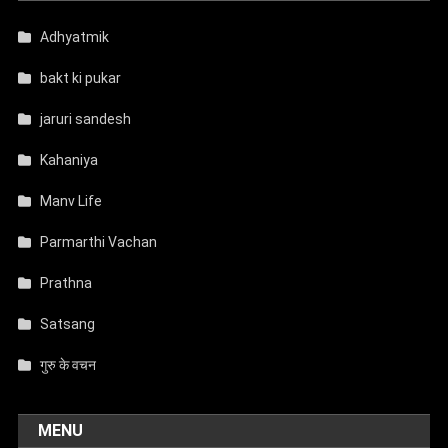
Adhyatmik
bakt ki pukar
jaruri sandesh
Kahaniya
Manv Life
Parmarthi Vachan
Prathna
Satsang
गुरु के वचन
MENU