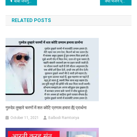
Post
बाबा जयगुरुदेव जी की बचपन कहानी कुछ इस प्रकार जैसे कि?
क्या भजन प्रार्थना करना आसान है? बार-बार विनती करो भगवान से
navigation
RELATED POSTS
गुरुदेव तुम्हारे चरणों में शत कोटि प्रणाम हमारा है| प्रार्थना
October 11, 2021
Balbodi Ramtoriya