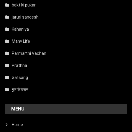
bakt ki pukar
jaruri sandesh
Kahaniya
Manv Life
Parmarthi Vachan
Prathna
Satsang
गुरु के वचन
MENU
Home