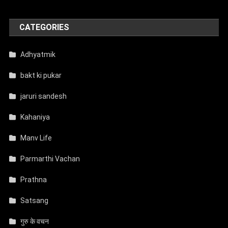
CATEGORIES
Adhyatmik
bakt ki pukar
jaruri sandesh
Kahaniya
Manv Life
Parmarthi Vachan
Prathna
Satsang
गुरु के वचन