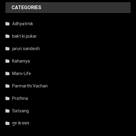
CATEGORIES
Adhyatmik
bakt ki pukar
jaruri sandesh
Kahaniya
Manv Life
Parmarthi Vachan
Prathna
Satsang
गुरु के वचन