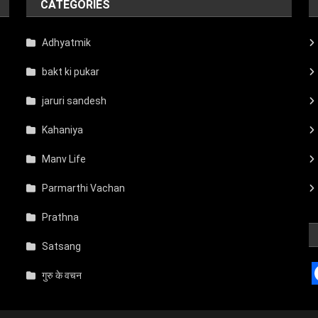
CATEGORIES
Adhyatmik
bakt ki pukar
jaruri sandesh
Kahaniya
Manv Life
Parmarthi Vachan
Prathna
Satsang
गुरु के वचन