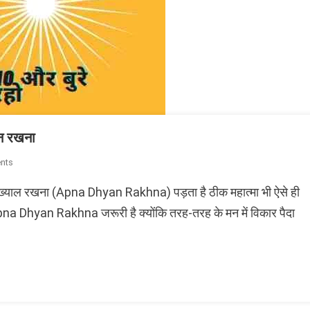
न रखना
On
nts
Dhyan
ना ख्याल रखना (Apna Dhyan Rakhna) पड़ता है ठीक महात्मा भी ऐसे ही
Rakho
बाबा
Apna Dhyan Rakhna जरूरी है क्योंकि तरह-तरह के मन में विकार पैदा
जी
ने
कहा
आप
अपना
ध्यान