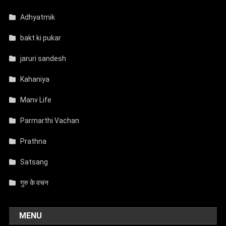
Adhyatmik
bakt ki pukar
jaruri sandesh
Kahaniya
Manv Life
Parmarthi Vachan
Prathna
Satsang
गुरु के वचन
MENU