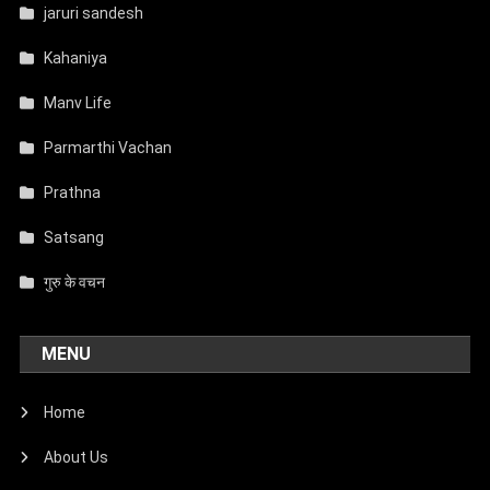
jaruri sandesh
Kahaniya
Manv Life
Parmarthi Vachan
Prathna
Satsang
गुरु के वचन
MENU
Home
About Us