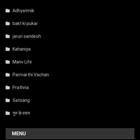
Adhyatmik
bakt ki pukar
jaruri sandesh
Kahaniya
Manv Life
Parmarthi Vachan
Prathna
Satsang
गुरु के वचन
MENU