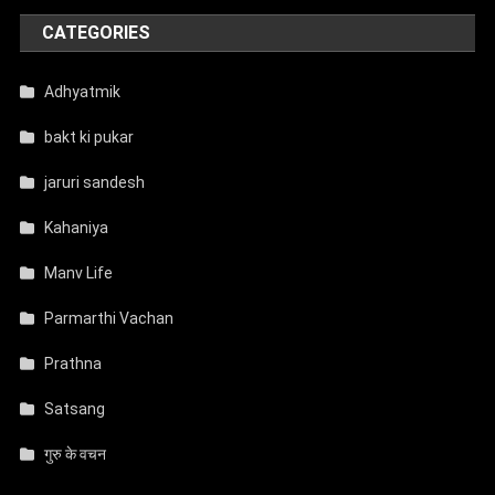
CATEGORIES
Adhyatmik
bakt ki pukar
jaruri sandesh
Kahaniya
Manv Life
Parmarthi Vachan
Prathna
Satsang
गुरु के वचन