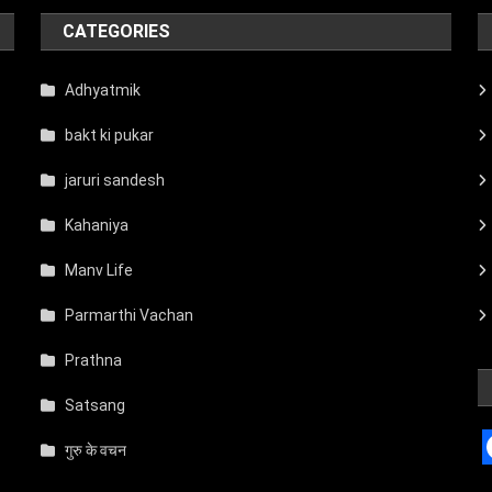
CATEGORIES
Adhyatmik
bakt ki pukar
jaruri sandesh
Kahaniya
Manv Life
Parmarthi Vachan
Prathna
Satsang
गुरु के वचन