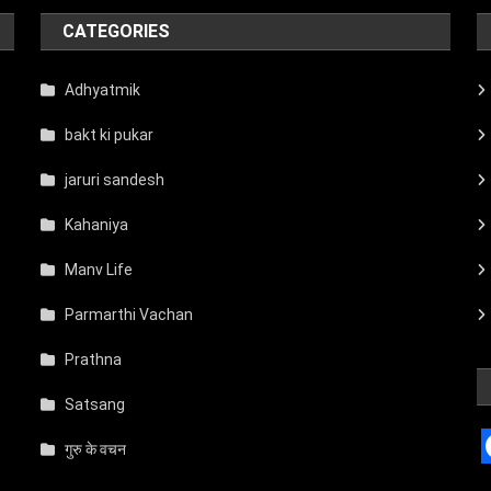
CATEGORIES
Adhyatmik
bakt ki pukar
jaruri sandesh
Kahaniya
Manv Life
Parmarthi Vachan
Prathna
Satsang
गुरु के वचन