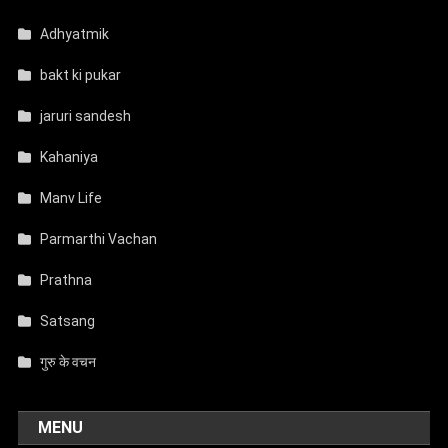
Adhyatmik
bakt ki pukar
jaruri sandesh
Kahaniya
Manv Life
Parmarthi Vachan
Prathna
Satsang
गुरु के वचन
MENU