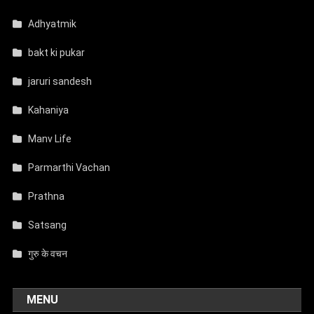
Adhyatmik
bakt ki pukar
jaruri sandesh
Kahaniya
Manv Life
Parmarthi Vachan
Prathna
Satsang
गुरु के वचन
MENU