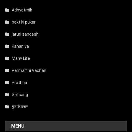
Adhyatmik
bakt ki pukar
jaruri sandesh
Kahaniya
Manv Life
Parmarthi Vachan
Prathna
Satsang
गुरु के वचन
MENU