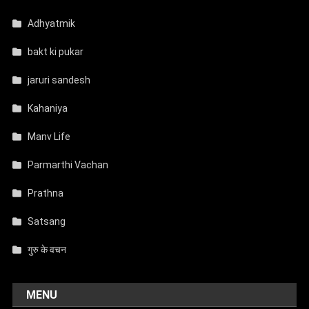
Adhyatmik
bakt ki pukar
jaruri sandesh
Kahaniya
Manv Life
Parmarthi Vachan
Prathna
Satsang
गुरु के वचन
MENU