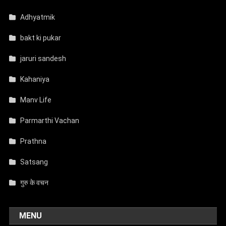
Adhyatmik
bakt ki pukar
jaruri sandesh
Kahaniya
Manv Life
Parmarthi Vachan
Prathna
Satsang
गुरु के वचन
MENU