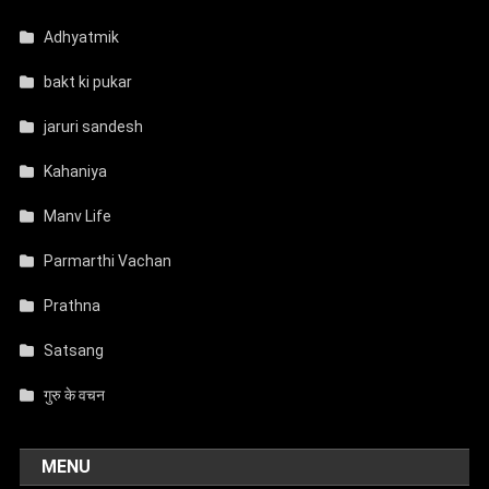
Adhyatmik
bakt ki pukar
jaruri sandesh
Kahaniya
Manv Life
Parmarthi Vachan
Prathna
Satsang
गुरु के वचन
MENU