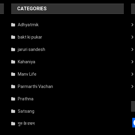
CATEGORIES
Adhyatmik
bakt ki pukar
jaruri sandesh
Kahaniya
Manv Life
Parmarthi Vachan
Prathna
Satsang
गुरु के वचन