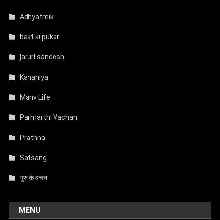
Adhyatmik
bakt ki pukar
jaruri sandesh
Kahaniya
Manv Life
Parmarthi Vachan
Prathna
Satsang
गुरु के वचन
MENU