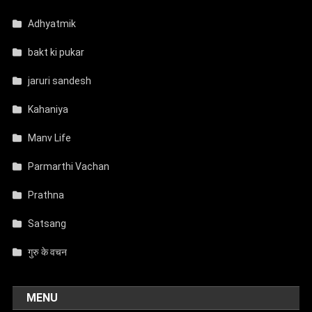
Adhyatmik
bakt ki pukar
jaruri sandesh
Kahaniya
Manv Life
Parmarthi Vachan
Prathna
Satsang
गुरु के वचन
MENU