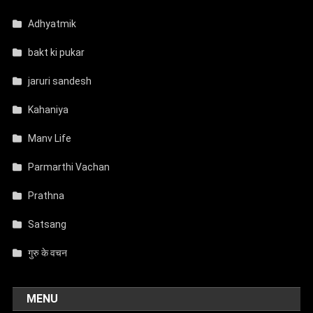
Adhyatmik
bakt ki pukar
jaruri sandesh
Kahaniya
Manv Life
Parmarthi Vachan
Prathna
Satsang
गुरु के वचन
MENU