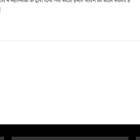
व में महात्माओं के द्वारा दिया गया संदेश हमारे जीवन को बदल सकता है
पर
]
पूर्ण
विश्वास
रक्खो।
जीवन
का
मुख्य
ध्येय