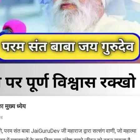
 मुख्य ध्येय
On
nt
परमात्मा
े, परम संत बाबा JaiGuruDev जी महाराज द्वारा सत्संग वाणी, जो महात्मा
की
सत्ता