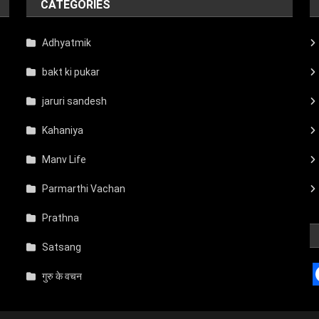
CATEGORIES
Adhyatmik
bakt ki pukar
jaruri sandesh
Kahaniya
Manv Life
Parmarthi Vachan
Prathna
Satsang
गुरु के वचन