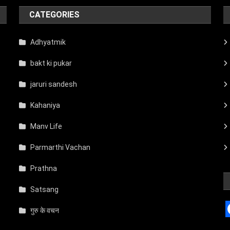
CATEGORIES
Adhyatmik
bakt ki pukar
jaruri sandesh
Kahaniya
Manv Life
Parmarthi Vachan
Prathna
Satsang
गुरु के वचन