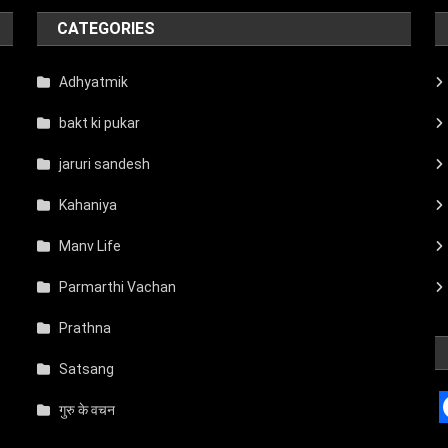
CATEGORIES
Adhyatmik
bakt ki pukar
jaruri sandesh
Kahaniya
Manv Life
Parmarthi Vachan
Prathna
Satsang
गुरु के वचन