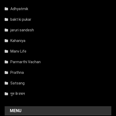
Adhyatmik
bakt ki pukar
jaruri sandesh
Kahaniya
Manv Life
Parmarthi Vachan
Prathna
Satsang
गुरु के वचन
MENU