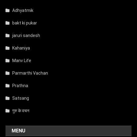
Adhyatmik
bakt ki pukar
jaruri sandesh
Kahaniya
Manv Life
Parmarthi Vachan
Prathna
Satsang
गुरु के वचन
MENU