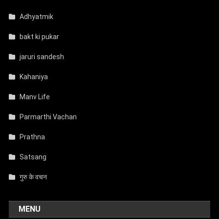
Adhyatmik
bakt ki pukar
jaruri sandesh
Kahaniya
Manv Life
Parmarthi Vachan
Prathna
Satsang
गुरु के वचन
MENU