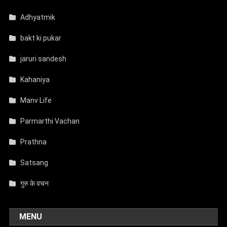
Adhyatmik
bakt ki pukar
jaruri sandesh
Kahaniya
Manv Life
Parmarthi Vachan
Prathna
Satsang
गुरु के वचन
MENU