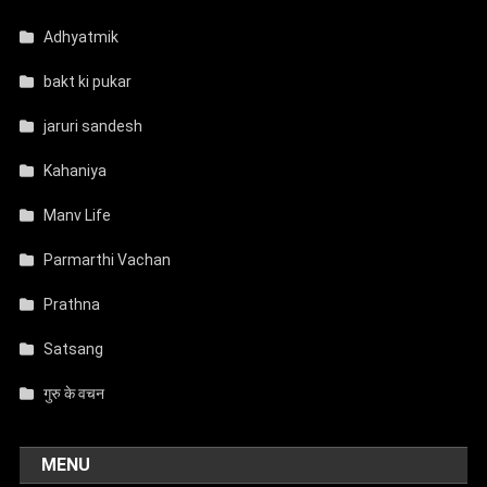
Adhyatmik
bakt ki pukar
jaruri sandesh
Kahaniya
Manv Life
Parmarthi Vachan
Prathna
Satsang
गुरु के वचन
MENU