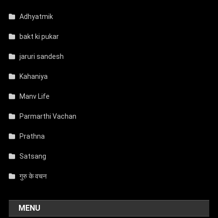
Adhyatmik
bakt ki pukar
jaruri sandesh
Kahaniya
Manv Life
Parmarthi Vachan
Prathna
Satsang
गुरु के वचन
MENU