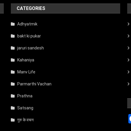
CATEGORIES
Adhyatmik
bakt ki pukar
jaruri sandesh
Kahaniya
Manv Life
Parmarthi Vachan
Prathna
Satsang
गुरु के वचन