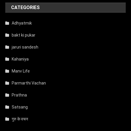
CATEGORIES
Adhyatmik
bakt ki pukar
jaruri sandesh
Kahaniya
Manv Life
Parmarthi Vachan
Prathna
Satsang
गुरु के वचन