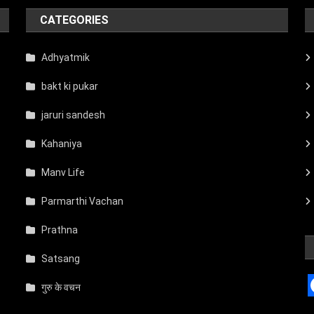
CATEGORIES
Adhyatmik
bakt ki pukar
jaruri sandesh
Kahaniya
Manv Life
Parmarthi Vachan
Prathna
Satsang
गुरु के वचन