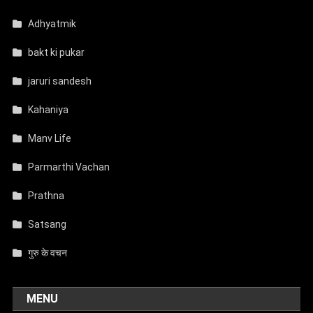
Adhyatmik
bakt ki pukar
jaruri sandesh
Kahaniya
Manv Life
Parmarthi Vachan
Prathna
Satsang
गुरु के वचन
MENU