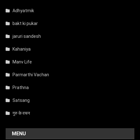
Adhyatmik
bakt ki pukar
jaruri sandesh
Kahaniya
Manv Life
Parmarthi Vachan
Prathna
Satsang
गुरु के वचन
MENU