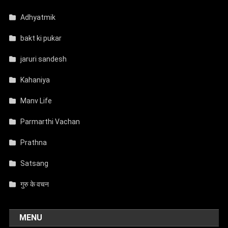
Adhyatmik
bakt ki pukar
jaruri sandesh
Kahaniya
Manv Life
Parmarthi Vachan
Prathna
Satsang
गुरु के वचन
MENU