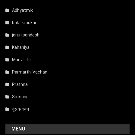
Adhyatmik
bakt ki pukar
jaruri sandesh
Kahaniya
Manv Life
Parmarthi Vachan
Prathna
Satsang
गुरु के वचन
MENU