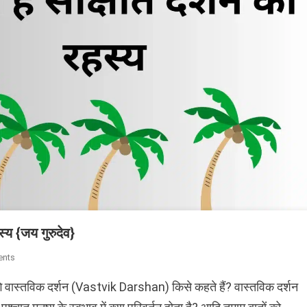
स्य {जय गुरुदेव}
On
ents
वास्तविक
ेंगे वास्तविक दर्शन (Vastvik Darshan) किसे कहते हैं? वास्तविक दर्शन
दर्शन
किसे