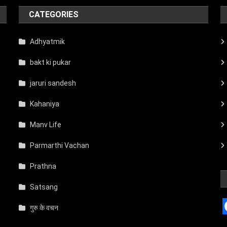
CATEGORIES
Adhyatmik
bakt ki pukar
jaruri sandesh
Kahaniya
Manv Life
Parmarthi Vachan
Prathna
Satsang
गुरु के वचन